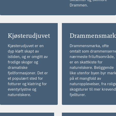
Drammen.
Kjøsterudjuvet
Drammensmark
Kjøsterudjuvet er en
Drammensmarka, ofte
dyp kløft skapt av
omtalt som drammensern
istiden, og er omgitt av
nærmeste friluftsområde,
frodige skoger og
er en skattkiste for
dramatiske
naturelskere. Beliggende
fjellformasjoner. Det er
like utenfor byen byr mar
et populært sted for
på et mangfold av
fotturer og klatring for
naturopplevelser, fra rolig
eventyrlystne og
skogsturer til mer kreven
naturelskere.
fjellturer.