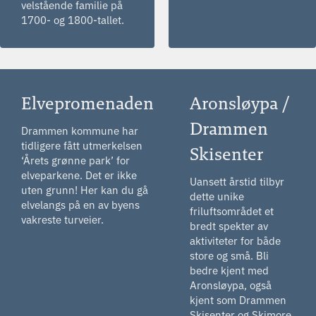
velstående familie på
1700- og 1800-tallet.
Elvepromenaden
Aronsløypa /
Drammen
Drammen kommune har
tidligere fått utmerkelsen
Skisenter
‘Årets grønne park’ for
elveparkene. Det er ikke
Uansett årstid tilbyr
uten grunn! Her kan du gå
dette unike
elvelangs på en av byens
friluftsområdet et
vakreste turveier.
bredt spekter av
aktiviteter for både
store og små. Bli
bedre kjent med
Aronsløypa, også
kjent som Drammen
Skisenter og Skimore