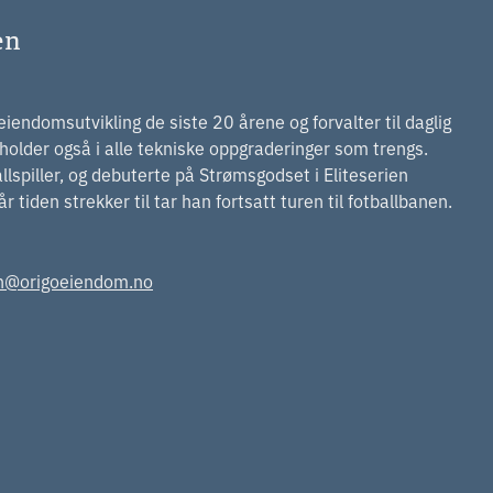
en
iendomsutvikling de siste 20 årene og forvalter til daglig
 holder også i alle tekniske oppgraderinger som trengs.
allspiller, og debuterte på Strømsgodset i Eliteserien
 tiden strekker til tar han fortsatt turen til fotballbanen.
en@origoeiendom.no