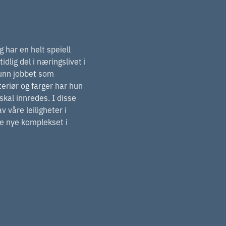
har en helt speiell
idlig del i næringslivet i
ngunn jobbet som
teriør og farger har hun
r skal innredes. I disse
 våre leiligheter i
nde nye komplekset i
.