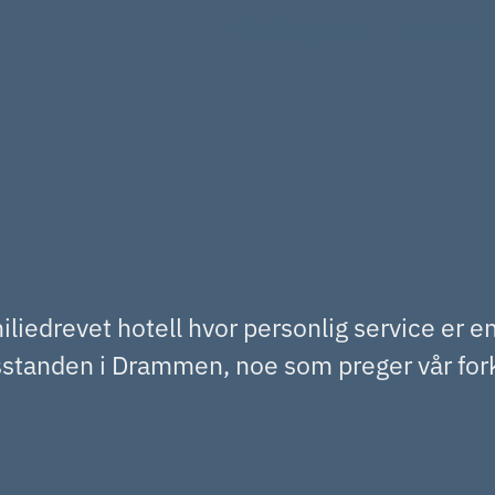
Våre leiligheter
For bedrift
iliedrevet hotell hvor personlig service er en
elsstanden i Drammen, noe som preger vår fork