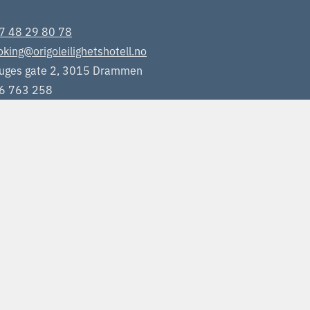
7 48 29 80 78
king@origoleilighetshotell.no
uges gate 2, 3015 Drammen
6 763 258