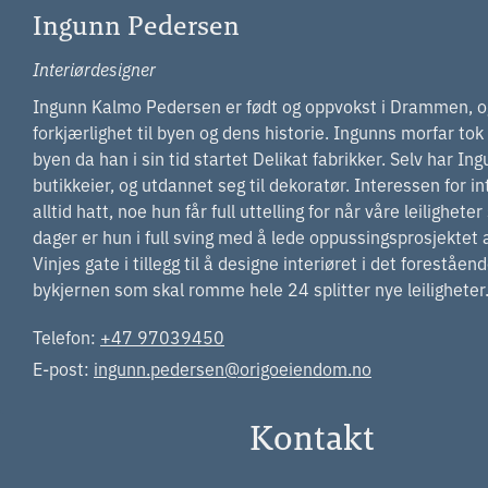
Ingunn Pedersen
Interiørdesigner
Ingunn Kalmo Pedersen er født og oppvokst i Drammen, og 
forkjærlighet til byen og dens historie. Ingunns morfar tok t
byen da han i sin tid startet Delikat fabrikker. Selv har I
butikkeier, og utdannet seg til dekoratør. Interessen for in
alltid hatt, noe hun får full uttelling for når våre leilighete
dager er hun i full sving med å lede oppussingsprosjektet av
Vinjes gate i tillegg til å designe interiøret i det foreståe
bykjernen som skal romme hele 24 splitter nye leiligheter
Telefon:
+47 97039450
E-post:
ingunn.pedersen@origoeiendom.no
Kontakt