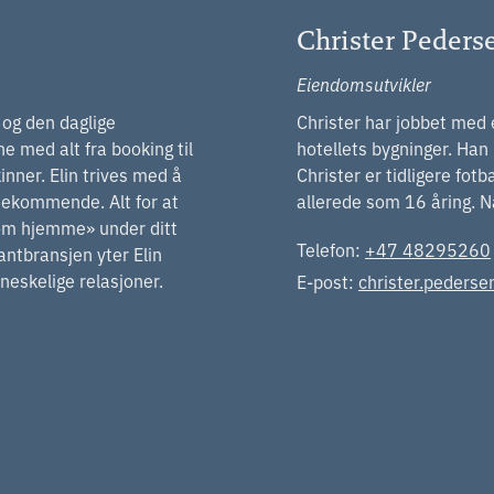
Christer Peders
Eiendomsutvikler
n og den daglige
Christer har jobbet med e
e med alt fra booking til
hotellets bygninger. Han
inner. Elin trives med å
Christer er tidligere fotb
møtekommende. Alt for at
allerede som 16 åring. Når
som hjemme» under ditt
Telefon:
+47 48295260
antbransjen yter Elin
eskelige relasjoner.
E-post:
christer.peders