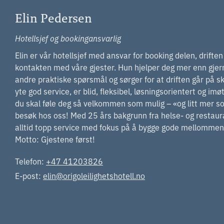
Elin Pedersen
Hotellsjef og bookingansvarlig
Elin er vår hotellsjef med ansvar for booking delen, drifte
kontakten med våre gjester. Hun hjelper deg mer enn gjern
andre praktiske spørsmål og sørger for at driften går på sk
yte god service, er blid, fleksibel, løsningsorientert og i
du skal føle deg så velkommen som mulig – «og litt mer 
besøk hos oss! Med 25 års bakgrunn fra helse- og restaur
alltid topp service med fokus på å bygge gode mellommenn
Motto: Gjestene først!
Telefon:
+47 41203826
E-post:
elin@origoleilighetshotell.no