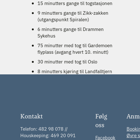
15 minutters gange til togstasjonen
9 minutters gange til Zikk-zakken
(utgangspunkt Spiralen)
6 minutters gange til Drammen
Sykehus
75 minutter med tog til Gardemoen
flyplass (avgang hvert 10. minutt)
30 minutter med tog til Oslo
8 minutters kjøring til Landfalltjern
Kontakt
Følg
Anme
oss
Telefon: 482 98 078 //
Booki
Houskeeping: 469 20 091
Øvre s
Facebook