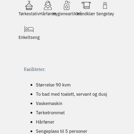
Tørkestativ
Hårføner
Hygieneartikler
Håndklær
Sengetøy
Enkeltseng
Fasiliteter:
Størrelse 90 kvm
To bad med toalett, servant og dusj
Vaskemaskin
Tørketrommel
Hårføner
Sengeplass til 5 personer