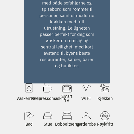
med både sofahjørne og
spisebord som rommer ti
personer, samt et moderne
kjøkken med full
utrustning. Leiligheten
passer perfekt for deg som
ønsker en romslig og
sentral leilighet, med kort
avstand til byens beste
restauranter, kafeer, barer
og butikker.
Smart
Vaskemaskin
Nespressomaskin
WIFI
Kjøkken
TV
Bad
Stue
Dobbeltseng
Garderobe
Røykfritt